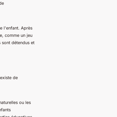
 de
de l'enfant. Après
nte, comme un jeu
 sont détendus et
 existe de
naturelles ou les
nfants
orties éducatives