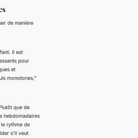
es
liser de manière
ant. Il est
ressants pour
ques et
culs monotones,"
 Plutôt que de
tifs hebdomadaires
r le rythme de
der s'il veut