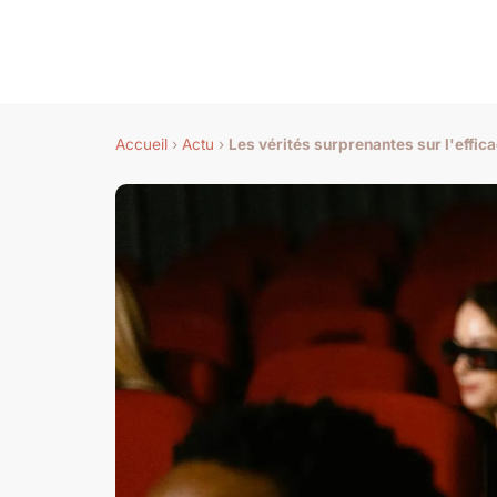
Accueil
›
Actu
›
Les vérités surprenantes sur l'effic