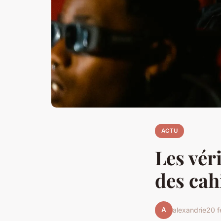
ACTU
Les vér
des cah
A
alexandrie
20 f