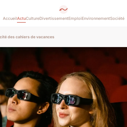
Accueil
Actu
Culture
Divertissement
Emploi
Environnement
Société
acité des cahiers de vacances