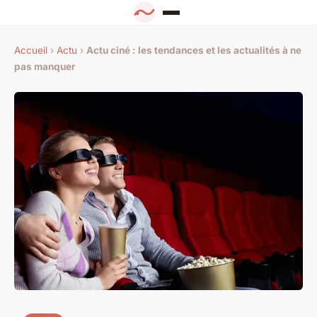
Accueil
›
Actu
›
Actu ciné : les tendances et les actualités à ne
pas manquer