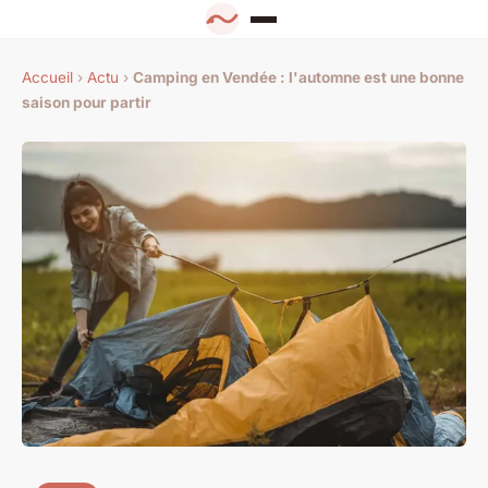
Accueil
›
Actu
›
Camping en Vendée : l'automne est une bonne
saison pour partir