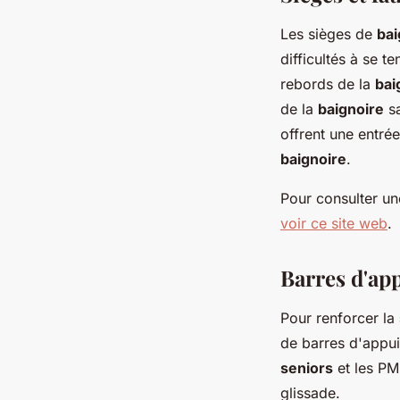
Les sièges de
bai
difficultés à se t
rebords de la
bai
de la
baignoire
sa
offrent une entrée
baignoire
.
Pour consulter u
voir ce site web
.
Barres d'app
Pour renforcer la
de barres d'appui 
seniors
et les PMR
glissade.