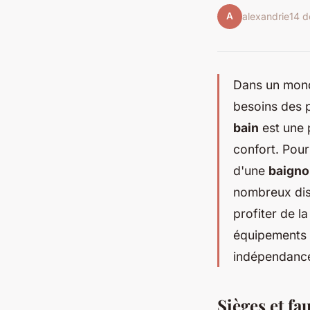
A
alexandrie
14 
Dans un monde
besoins des 
bain
est une p
confort. Pour
d'une
baigno
nombreux disp
profiter de l
équipements q
indépendanc
Sièges et fa