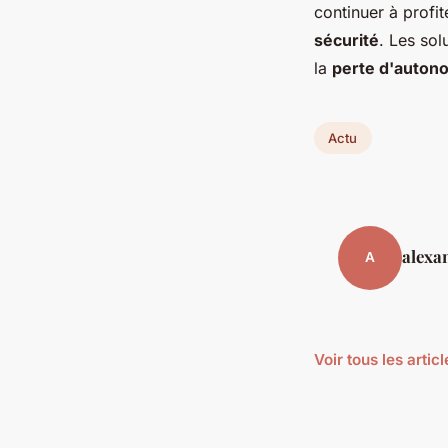
continuer à profi
sécurité
. Les sol
la
perte d'auton
Actu
alexa
A
Voir tous les artic