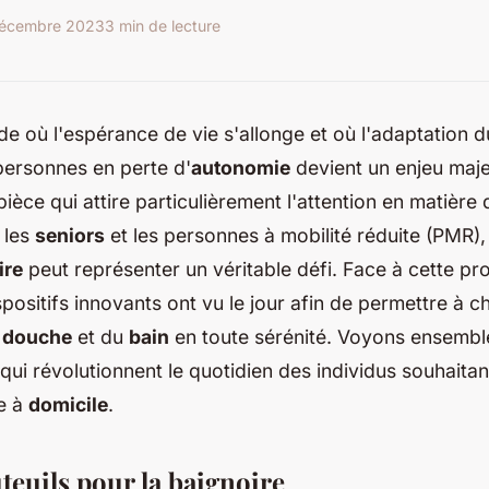
décembre 2023
3 min de lecture
 où l'espérance de vie s'allonge et où l'adaptation 
personnes en perte d'
autonomie
devient un enjeu majeu
ièce qui attire particulièrement l'attention en matière 
 les
seniors
et les personnes à mobilité réduite (PMR), l
ire
peut représenter un véritable défi. Face à cette pr
ositifs innovants ont vu le jour afin de permettre à 
a
douche
et du
bain
en toute sérénité. Voyons ensembl
ui révolutionnent le quotidien des individus souhaitan
e à
domicile
.
uteuils pour la
baignoire