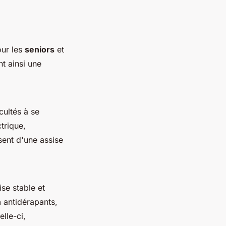
our les
seniors
et
t ainsi une
cultés à se
trique,
sent d'une assise
se stable et
n
antidérapants,
elle-ci,