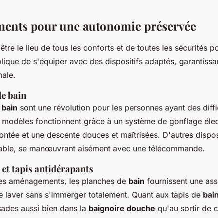
ments
pour une
autonomie
préservée
être le lieu de tous les conforts et de toutes les sécurités p
lique de s'équiper avec des dispositifs adaptés, garantissan
ale.
de
bain
e
bain
sont une révolution pour les personnes ayant des diffi
 modèles fonctionnent grâce à un système de gonflage élec
ntée et une descente douces et maîtrisées. D'autres dispo
lable, se manœuvrant aisément avec une télécommande.
et tapis antidérapants
es aménagements, les planches de
bain
fournissent une assi
se laver sans s'immerger totalement. Quant aux tapis de
bai
issades aussi bien dans la
baignoire douche
qu'au sortir de c