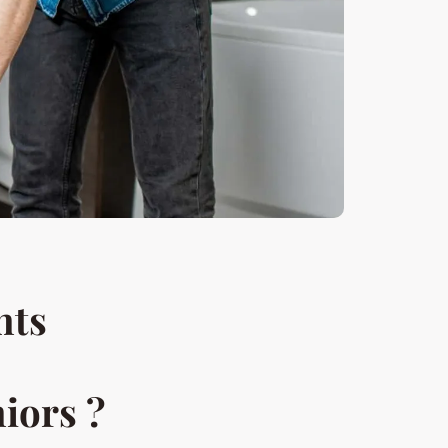
nts
niors ?