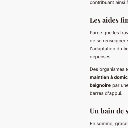
contribuant ainsi 
Les aides fi
Parce que les tra
de se renseigner s
l'adaptation du
l
dépenses.
Des organismes te
maintien à domic
baignoire
par un
barres d'appui.
Un
bain
de s
En somme, grâce à