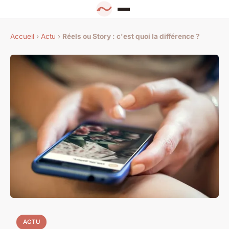
Accueil
›
Actu
›
Réels ou Story : c'est quoi la différence ?
ACTU