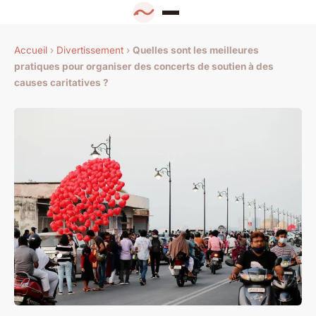
Accueil
›
Divertissement
›
Quelles sont les meilleures
pratiques pour organiser des concerts de soutien à des
causes caritatives ?