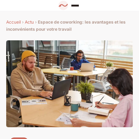
Accueil
›
Actu
›
Espace de coworking: les avantages et les
inconvénients pour votre travail